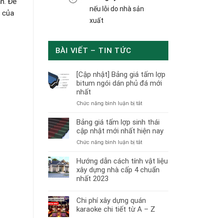
n. Để
nếu lỗi do nhà sản
n của
xuất
BÀI VIẾT – TIN TỨC
[Cập nhật] Bảng giá tấm lợp
bitum ngói dán phủ đá mới
nhất
ở
Chức năng bình luận bị tắt
[Cập
nhật]
Bảng giá tấm lợp sinh thái
Bảng
cập nhật mới nhất hiện nay
giá
ở
Chức năng bình luận bị tắt
tấm
Bảng
lợp
giá
Hướng dẫn cách tính vật liệu
bitum
tấm
xây dựng nhà cấp 4 chuẩn
ngói
lợp
nhất 2023
dán
sinh
phủ
thái
đá
Chi phí xây dựng quán
cập
mới
karaoke chi tiết từ A – Z
nhật
nhất
mới