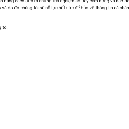
bạn bằng cách đưa ra những trải nghiệm số đầy cảm hứng và hấp dẫ
cao và do đó chúng tôi sẽ nỗ lực hết sức để bảo vệ thông tin cá nhâ
 tôi.