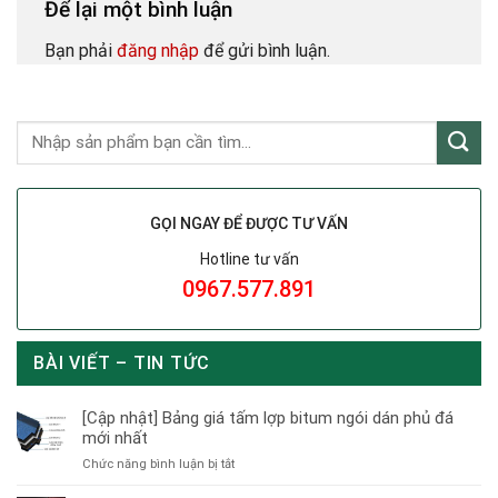
Để lại một bình luận
Bạn phải
đăng nhập
để gửi bình luận.
GỌI NGAY ĐỂ ĐƯỢC TƯ VẤN
Hotline tư vấn
0967.577.891
BÀI VIẾT – TIN TỨC
[Cập nhật] Bảng giá tấm lợp bitum ngói dán phủ đá
mới nhất
ở
Chức năng bình luận bị tắt
[Cập