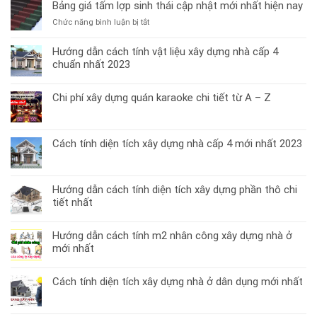
nhật]
Bảng giá tấm lợp sinh thái cập nhật mới nhất hiện nay
Bảng
ở
Chức năng bình luận bị tắt
giá
Bảng
tấm
giá
Hướng dẫn cách tính vật liệu xây dựng nhà cấp 4
lợp
tấm
bitum
chuẩn nhất 2023
lợp
ngói
sinh
dán
thái
Chi phí xây dựng quán karaoke chi tiết từ A – Z
phủ
cập
đá
nhật
mới
mới
nhất
Cách tính diện tích xây dựng nhà cấp 4 mới nhất 2023
nhất
hiện
nay
Hướng dẫn cách tính diện tích xây dựng phần thô chi
tiết nhất
Hướng dẫn cách tính m2 nhân công xây dựng nhà ở
mới nhất
Cách tính diện tích xây dựng nhà ở dân dụng mới nhất