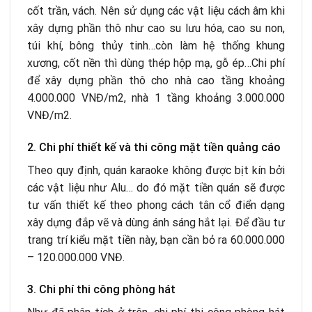
cốt trần, vách. Nên sử dụng các vật liệu cách âm khi
xây dựng phần thô như cao su lưu hóa, cao su non,
túi khí, bông thủy tinh…còn làm hệ thống khung
xương, cốt nền thì dùng thép hộp mạ, gỗ ép…Chi phí
để xây dựng phần thô cho nhà cao tầng khoảng
4.000.000 VNĐ/m
2
, nhà 1 tầng khoảng 3.000.000
VNĐ/m
2
.
2. Chi phí thiết kế và thi công mặt tiền quảng cáo
Theo quy định, quán karaoke không được bịt kín bởi
các vật liệu như Alu… do đó mặt tiền quán sẽ được
tư vấn thiết kế theo phong cách tân cổ điển dạng
xây dựng đắp vẽ và dùng ánh sáng hắt lại. Để đầu tư
trang trí kiểu mặt tiền này, bạn cần bỏ ra 60.000.000
– 120.000.000 VNĐ.
3. Chi phí thi công phòng hát