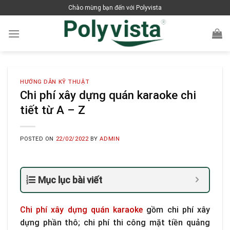
Skip
Chào mừng bạn đến với Polyvista
to
content
HƯỚNG DẪN KỸ THUẬT
Chi phí xây dựng quán karaoke chi
tiết từ A – Z
POSTED ON
22/02/2022
BY
ADMIN
Mục lục bài viết
Chi phí xây dựng quán karaoke
gồm chi phí xây
dựng phần thô; chi phí thi công mặt tiền quảng