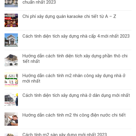
bitum
chuẩn nhất 2023
lợp
ngói
sinh
dán
thái
Chi phí xây dựng quán karaoke chi tiết từ A – Z
phủ
cập
đá
nhật
mới
mới
nhất
Cách tính diện tích xây dựng nhà cấp 4 mới nhất 2023
nhất
hiện
nay
Hướng dẫn cách tính diện tích xây dựng phần thô chi
tiết nhất
Hướng dẫn cách tính m2 nhân công xây dựng nhà ở
mới nhất
Cách tính diện tích xây dựng nhà ở dân dụng mới nhất
Hướng dẫn cách tính m2 thi công điện nước chi tiết
Cách tính m2 sàn xây dựng mới nhất 2023