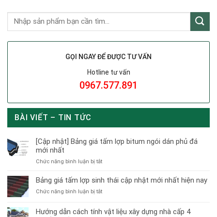
GỌI NGAY ĐỂ ĐƯỢC TƯ VẤN
Hotline tư vấn
0967.577.891
BÀI VIẾT – TIN TỨC
[Cập nhật] Bảng giá tấm lợp bitum ngói dán phủ đá
mới nhất
ở
Chức năng bình luận bị tắt
[Cập
nhật]
Bảng giá tấm lợp sinh thái cập nhật mới nhất hiện nay
Bảng
ở
Chức năng bình luận bị tắt
giá
Bảng
tấm
giá
Hướng dẫn cách tính vật liệu xây dựng nhà cấp 4
lợp
tấm